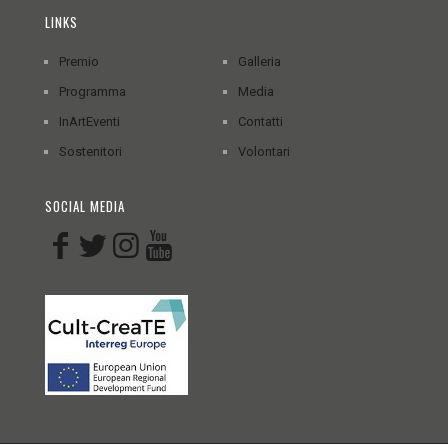
LINKS
Premio
Galleria
Programma
Media
InArtEventi
Contatti
Sostenitori
Volontari
SOCIAL MEDIA