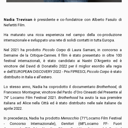
Nadia Trevisan
è presidente e co-fondatrice con Alberto Fasulo di
Nefertiti Film.
Ha maturato una ricca esperienza nel campo della co-produzione
internazionale e sviluppato una rete di solidi contatti in tutta Europa.
Nel 2021 ha prodotto
Piccolo Corpo
di Laura Samani, in concorso a
Semaine de la Critique-Cannes. Il film è stato presentato in oltre 100
festival internazionali, è stato candidato ai Nastri D'Argento ed è
vincitore del David di Donatello 2022 per il miglior esordio alla regia
e dell'EUROPEAN DISCOVERY 2022 - Prix FIPRESCI;
Piccolo Corpo
è stato
distribuito in Italia e all'estero.
Lo stesso anno, Nadia ha coprodotto il documentario
Brotherhood
, di
Francesco Montagner, vincitore del Pardo d'Oro Cineasti del Presente al
74° Locarno Film Festival 2021.
Brotherhood
ha avuto la sua première
italiana ad Alice nella Città ed è stato distribuito nelle sale italiane da
aprile 2022.
In precedenza, Nadia ha prodotto
Menocchio
(71°Locarno Film Festival
- Concorso Internazionale),
Genitori
(68°Locarno FF- Fuori