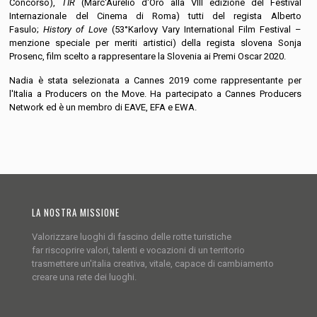
Concorso),
TIR
(Marc'Aurelio d'Oro alla VIII edizione del Festival
Internazionale del Cinema di Roma) tutti del regista Alberto
Fasulo;
History of Love
(53°Karlovy Vary International Film Festival –
menzione speciale per meriti artistici) della regista slovena Sonja
Prosenc, film scelto a rappresentare la Slovenia ai Premi Oscar 2020.
Nadia è stata selezionata a Cannes 2019 come rappresentante per
l'Italia a Producers on the Move. Ha partecipato a Cannes Producers
Network ed è un membro di EAVE, EFA e EWA.
LA NOSTRA MISSIONE
Valorizzare luoghi di fascino delle rotte turistiche
far riscoprire valori, talenti e vocazioni di un territorio
trasmettere un'italia creativa, vitale, capace di cambiamento
creare una rete dei luoghi.