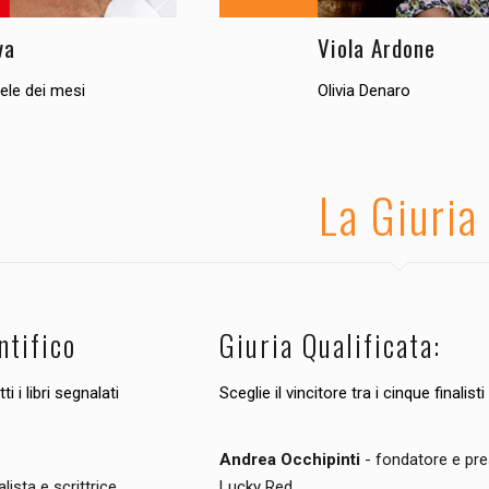
va
Viola Ardone
dele dei mesi
Olivia Denaro
La Giuria
ntifico
Giuria Qualificata:
ti i libri segnalati
Sceglie il vincitore tra i cinque finalisti
Andrea Occhipinti
- fondatore e pre
alista e scrittrice
Lucky Red