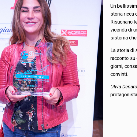
Un bellissim
storia ricca
Risuonano le 
vicenda di u
sistema che 
La storia di
racconto su 
giorni, cons
convinti.
Oliva Denar
protagonista 