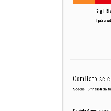
Gigi Ri
Il più cru
Comitato scie
Sceglie i 5 finalisti da tut
Daniela Amenta
, giorn