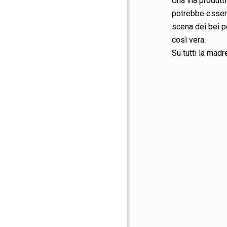
Una via produtti
potrebbe essere
scena dei bei p
così vera.
Su tutti la madre