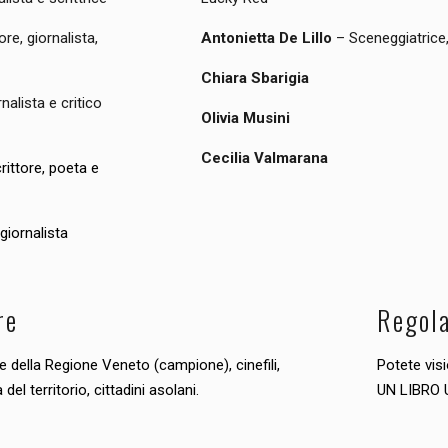
tore, giornalista,
Antonietta De Lillo
– Sceneggiatrice,
Chiara Sbarigia
rnalista e critico
Olivia Musini
Cecilia Valmarana
crittore, poeta e
 giornalista
re
Regol
he della Regione Veneto (campione), cinefili,
Potete vis
del territorio, cittadini asolani.
UN LIBRO