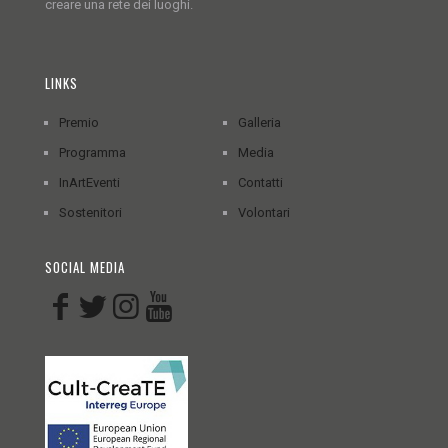
creare una rete dei luoghi.
LINKS
Premio
Galleria
Programma
Media
InArtEventi
Contatti
Sostenitori
Volontari
SOCIAL MEDIA