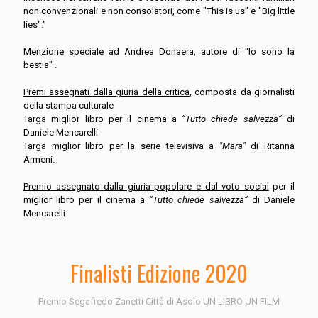
non convenzionali e non consolatori, come "This is us" e "Big little
lies"."
Menzione speciale ad Andrea Donaera, autore di "Io sono la
bestia" .
Premi assegnati dalla giuria della critica
, composta da giornalisti
della stampa culturale
Targa miglior libro per il cinema a
“Tutto chiede salvezza”
di
Daniele Mencarelli
Targa miglior libro per la serie televisiva a
"Mara"
di Ritanna
Armeni.
Premio assegnato dalla giuria popolare e dal voto social
per il
miglior libro per il cinema a
“Tutto chiede salvezza”
di Daniele
Mencarelli
Finalisti Edizione 2020
Premio Segafredo Zanetti Città di Asolo UN LIBRO UN FILM