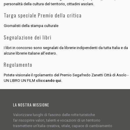
personalità della cultura del territorio, cittadini asolani.
Targa speciale Premio della critica
Giornalisti della stampa culturale
Segnalazione dei libri
I libri in concorso sono segnalati da librerie indipendenti da tutta Italia e da
alcune librerie italiane all’estero.
Regolamento
Potete visionale il rgolamento del Premio Segafredo Zanetti Città di Asolo -
UN LIBRO UN FILM
cliccando qui
.
LA NOSTRA MISSIONE
Valorizzare luoghi di fascino delle rotte turistiche
far riscoprire valori, talenti e vocazioni di un territorio
trasmettere un'italia creativa, vitale, capace di cambiamento