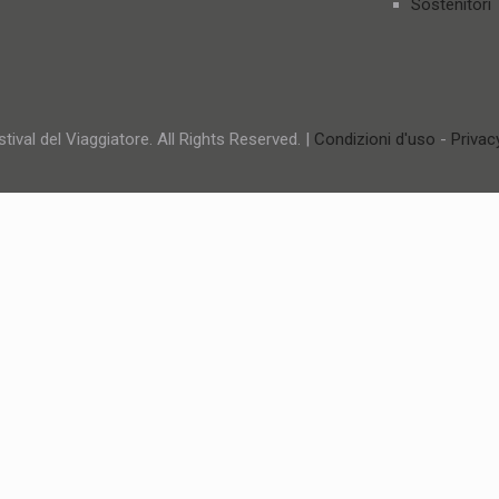
Sostenitori
tival del Viaggiatore. All Rights Reserved. |
Condizioni d'uso
-
Privac