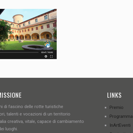
MISSIONE
LINKS
i di fascino delle rotte turistiche
Premio
ori, talenti e vocazioni di un territorio
Programma
talia creativa, vitale, capace di cambiamento
InArtEventi
ei luoghi.