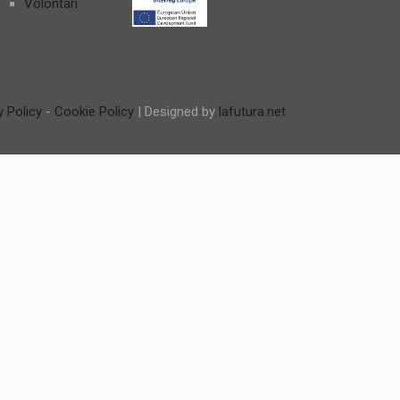
Volontari
y Policy
-
Cookie Policy
| Designed by
lafutura.net