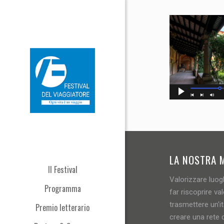
LA NOSTRA 
Il Festival
Valorizzare luogh
Programma
far riscoprire val
trasmettere un'i
Premio letterario
creare una rete d