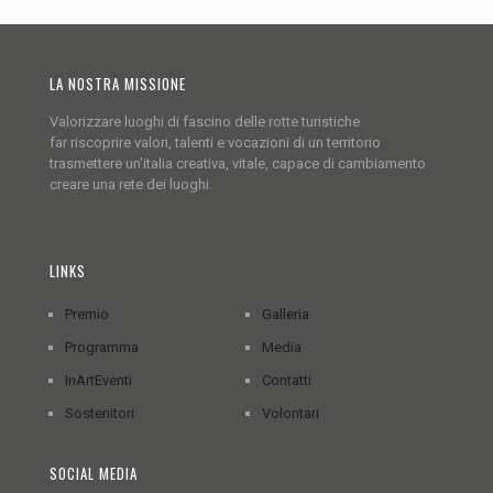
LA NOSTRA MISSIONE
Valorizzare luoghi di fascino delle rotte turistiche
far riscoprire valori, talenti e vocazioni di un territorio
trasmettere un'italia creativa, vitale, capace di cambiamento
creare una rete dei luoghi.
LINKS
Premio
Galleria
Programma
Media
InArtEventi
Contatti
Sostenitori
Volontari
SOCIAL MEDIA