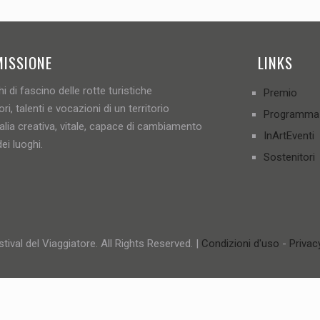
MISSIONE
LINKS
i di fascino delle rotte turistiche
Premio
ori, talenti e vocazioni di un territorio
Programma
talia creativa, vitale, capace di cambiamento
InArtEventi
ei luoghi.
Sostenitori
tival del Viaggiatore. All Rights Reserved. |
Condizioni d'uso
-
Privac