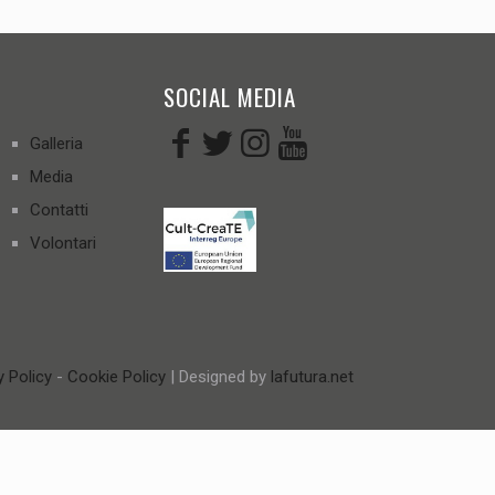
SOCIAL MEDIA
Galleria
Media
Contatti
Volontari
y Policy
-
Cookie Policy
| Designed by
lafutura.net