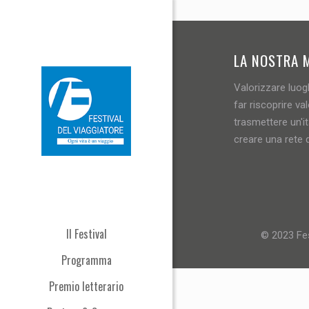
LA NOSTRA 
Valorizzare luogh
far riscoprire val
trasmettere un'i
creare una rete d
Il Festival
© 2023 Fes
Programma
Premio letterario