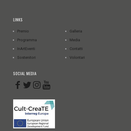
LINKS
Premio
Galleria
Programma
Media
InArtEventi
Contatti
Sostenitori
Volontari
SOCIAL MEDIA