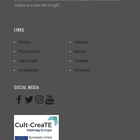
creare una rete dei luoghi.
LINKS
Premio
Galleria
Programma
Media
InArtEventi
Contatti
Sostenitori
Volontari
SOCIAL MEDIA