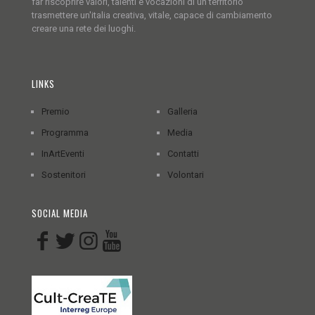
far riscoprire valori, talenti e vocazioni di un territorio
trasmettere un'italia creativa, vitale, capace di cambiamento
creare una rete dei luoghi.
LINKS
Premio
Galleria
Programma
Media
InArtEventi
Contatti
Sostenitori
Volontari
SOCIAL MEDIA