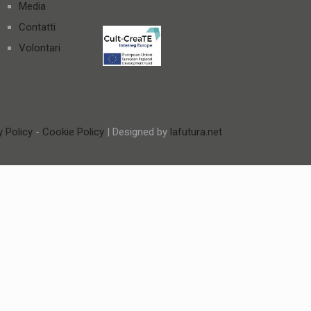
Media
Contatti
Volontari
y Policy
-
Cookie Policy
| Designed by
lafutura.net