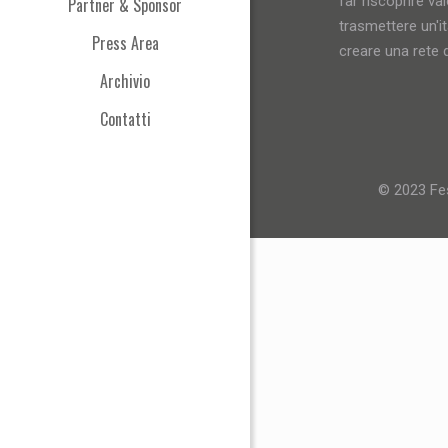
far riscoprire val
Partner & Sponsor
trasmettere un'i
Press Area
creare una rete d
Archivio
Contatti
© 2023 Fes