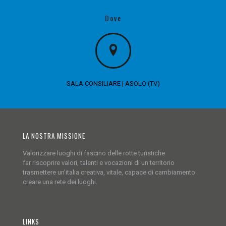
Dove
SALA CONSILIARE | ASOLO (TV)
LA NOSTRA MISSIONE
Valorizzare luoghi di fascino delle rotte turistiche
far riscoprire valori, talenti e vocazioni di un territorio
trasmettere un'italia creativa, vitale, capace di cambiamento
creare una rete dei luoghi.
LINKS