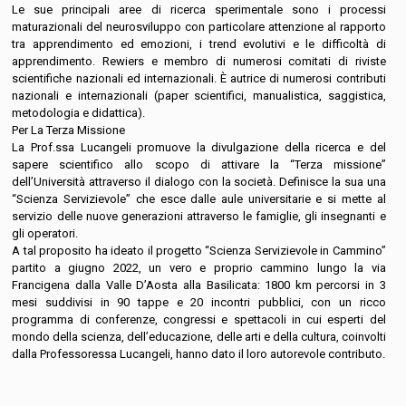
Le sue principali aree di ricerca sperimentale sono i processi
maturazionali del neurosviluppo con particolare attenzione al rapporto
tra apprendimento ed emozioni, i trend evolutivi e le difficoltà di
apprendimento. Rewiers e membro di numerosi comitati di riviste
scientifiche nazionali ed internazionali. È autrice di numerosi contributi
nazionali e internazionali (paper scientifici, manualistica, saggistica,
metodologia e didattica).
Per La Terza Missione
La Prof.ssa Lucangeli promuove la divulgazione della ricerca e del
sapere scientifico allo scopo di attivare la “Terza missione”
dell’Università attraverso il dialogo con la società. Definisce la sua una
“Scienza Servizievole” che esce dalle aule universitarie e si mette al
servizio delle nuove generazioni attraverso le famiglie, gli insegnanti e
gli operatori.
A tal proposito ha ideato il progetto “Scienza Servizievole in Cammino”
partito a giugno 2022, un vero e proprio cammino lungo la via
Francigena dalla Valle D’Aosta alla Basilicata: 1800 km percorsi in 3
mesi suddivisi in 90 tappe e 20 incontri pubblici, con un ricco
programma di conferenze, congressi e spettacoli in cui esperti del
mondo della scienza, dell’educazione, delle arti e della cultura, coinvolti
dalla Professoressa Lucangeli, hanno dato il loro autorevole contributo.