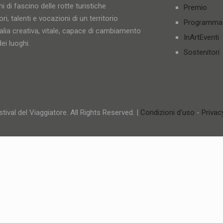
i di fascino delle rotte turistiche
Premio
ori, talenti e vocazioni di un territorio
Programma
talia creativa, vitale, capace di cambiamento
InArtEventi
ei luoghi.
Sostenitori
tival del Viaggiatore. All Rights Reserved. |
Condizioni d'uso
-
Privac