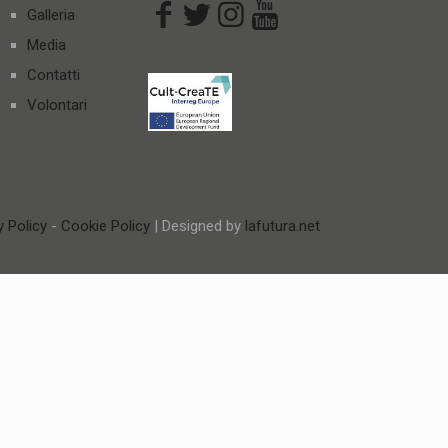
Galleria
Media
Contatti
Volontari
y Policy
-
Cookie Policy
| Designed by
lafutura.net