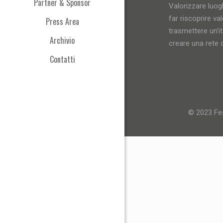
Partner & Sponsor
Valorizzare luogh
far riscoprire val
Press Area
trasmettere un'i
Archivio
creare una rete d
Contatti
© 2023 Fes