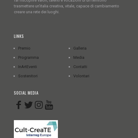
far riscoprire valori, talenti e vocazioni di un territorio
trasmettere un'italia creativa, vitale, capace di cambiamento
creare una rete dei luoghi.
LINKS
Premio
Galleria
Programma
Media
InArtEventi
Contatti
Sostenitori
Volontari
SOCIAL MEDIA