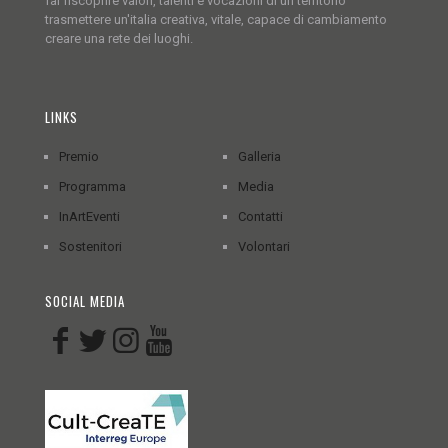
far riscoprire valori, talenti e vocazioni di un territorio
trasmettere un'italia creativa, vitale, capace di cambiamento
creare una rete dei luoghi.
LINKS
Premio
Galleria
Programma
Media
InArtEventi
Contatti
Sostenitori
Volontari
SOCIAL MEDIA