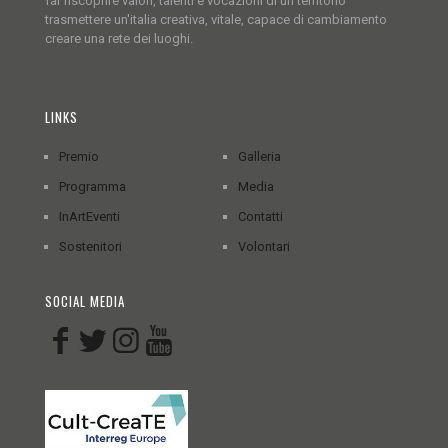
far riscoprire valori, talenti e vocazioni di un territorio
trasmettere un'italia creativa, vitale, capace di cambiamento
creare una rete dei luoghi.
LINKS
Premio
Galleria
Programma
Media
InArtEventi
Contatti
Sostenitori
Volontari
SOCIAL MEDIA