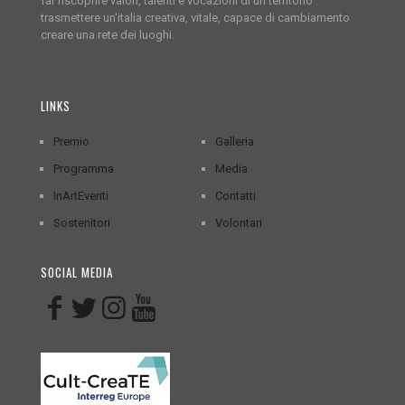
far riscoprire valori, talenti e vocazioni di un territorio
trasmettere un'italia creativa, vitale, capace di cambiamento
creare una rete dei luoghi.
LINKS
Premio
Galleria
Programma
Media
InArtEventi
Contatti
Sostenitori
Volontari
SOCIAL MEDIA