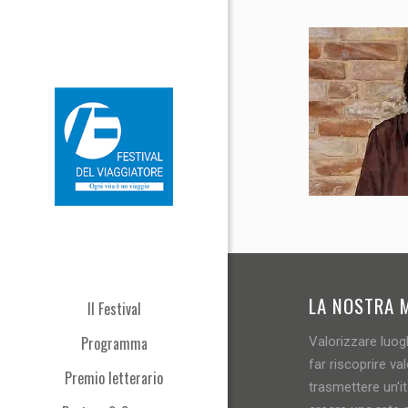
LA NOSTRA 
Il Festival
Programma
Valorizzare luogh
far riscoprire val
Premio letterario
trasmettere un'i