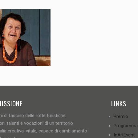
MISSIONE
LINKS
i di fascino delle rotte turistiche
Premio
ori, talenti e vocazioni di un territorio
Programma
talia creativa, vitale, capace di cambiamento
InArtEventi