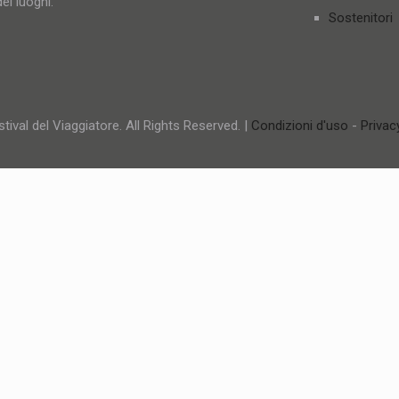
ei luoghi.
Sostenitori
tival del Viaggiatore. All Rights Reserved. |
Condizioni d'uso
-
Privac