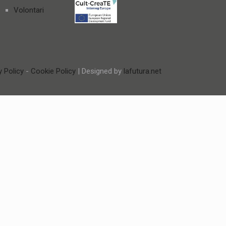
Volontari
y Policy
-
Cookie Policy
| Designed by
lafutura.net