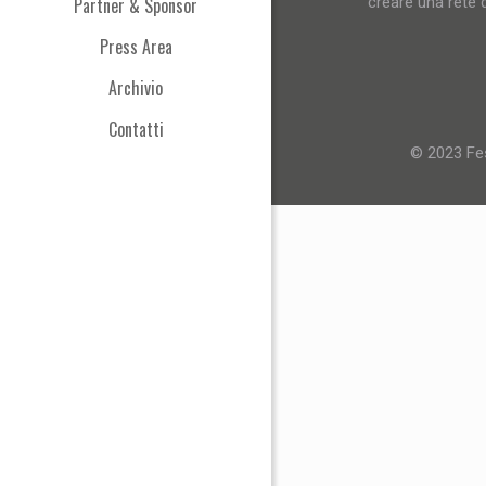
Partner & Sponsor
creare una rete d
Press Area
Archivio
Contatti
© 2023 Fes