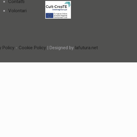
Contatti
Volontari
y Policy
-
Cookie Policy
| Designed by
lafutura.net