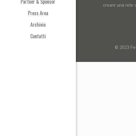
Partner & Sponsor
creare una rete d
Press Area
Archivio
Contatti
© 2023 Fes