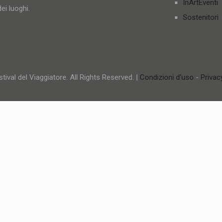
InArtEventi
ei luoghi.
Sostenitori
tival del Viaggiatore. All Rights Reserved. |
Condizioni d'uso
-
Privac