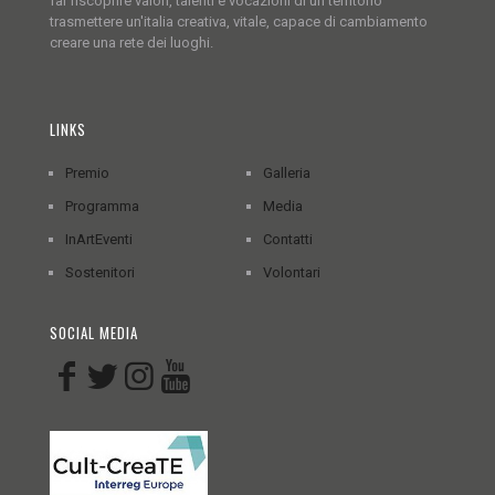
far riscoprire valori, talenti e vocazioni di un territorio
trasmettere un'italia creativa, vitale, capace di cambiamento
creare una rete dei luoghi.
LINKS
Premio
Galleria
Programma
Media
InArtEventi
Contatti
Sostenitori
Volontari
SOCIAL MEDIA