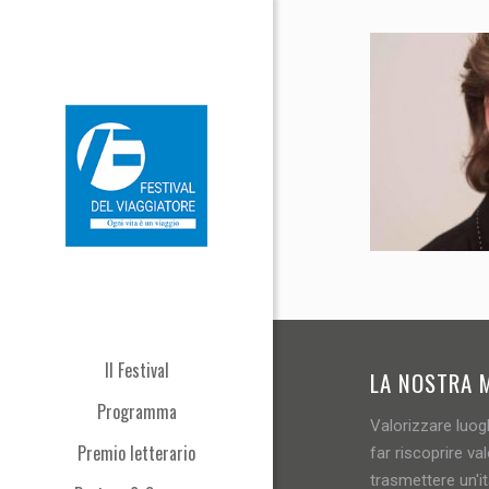
Il Festival
LA NOSTRA 
Programma
Valorizzare luogh
Premio letterario
far riscoprire val
trasmettere un'i