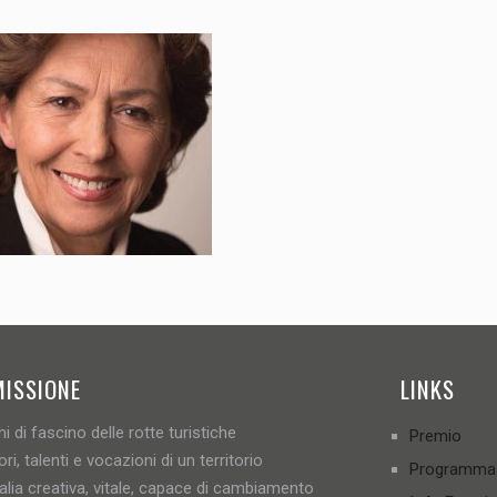
MISSIONE
LINKS
i di fascino delle rotte turistiche
Premio
ori, talenti e vocazioni di un territorio
Programma
talia creativa, vitale, capace di cambiamento