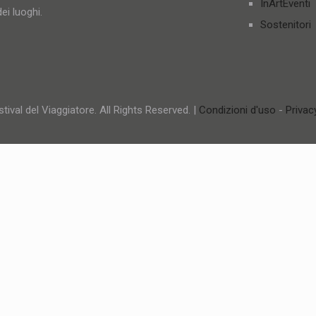
InArtEventi
ei luoghi.
Sostenitori
tival del Viaggiatore. All Rights Reserved. |
Condizioni d'uso
-
Privac