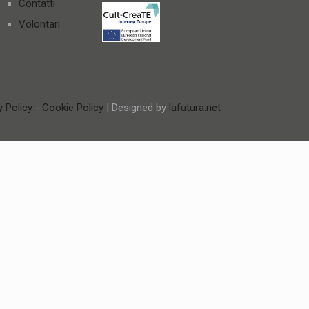
Contatti
Volontari
y Policy
-
Cookie Policy
| Designed by
lafutura.net