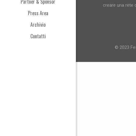
Partner & Sponsor
creare una rete d
Press Area
Archivio
Contatti
© 2023 Fes