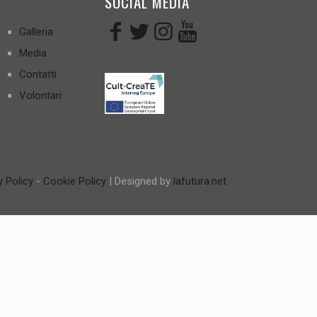
SOCIAL MEDIA
Galleria
Media
Contatti
Volontari
y Policy
-
Cookie Policy
| Designed by
lafutura.net