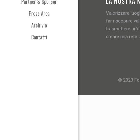
LA NOSTRA 
Partner & Sponsor
Press Area
Valorizzare luogh
far riscoprire val
Archivio
trasmettere un'i
Contatti
creare una rete d
© 2023 Fes