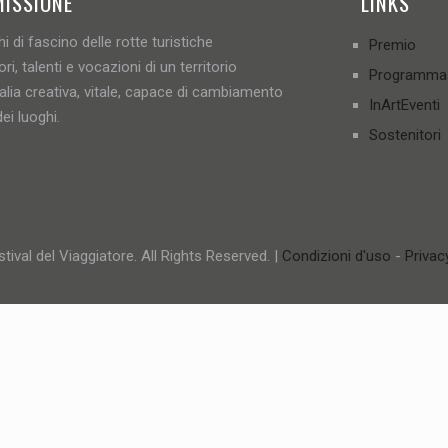
MISSIONE
LINKS
i di fascino delle rotte turistiche
Premio
ori, talenti e vocazioni di un territorio
Programma
talia creativa, vitale, capace di cambiamento
InArtEventi
ei luoghi.
Sostenitori
tival del Viaggiatore. All Rights Reserved. |
Condizioni d'uso
-
Privac