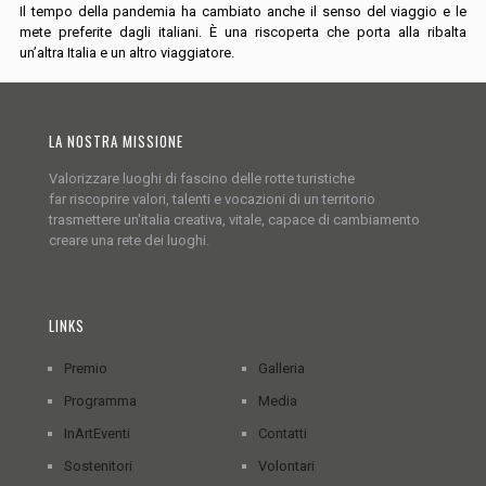
Il tempo della pandemia ha cambiato anche il senso del viaggio e le
mete preferite dagli italiani. È una riscoperta che porta alla ribalta
un’altra Italia e un altro viaggiatore.
LA NOSTRA MISSIONE
Valorizzare luoghi di fascino delle rotte turistiche
far riscoprire valori, talenti e vocazioni di un territorio
trasmettere un'italia creativa, vitale, capace di cambiamento
creare una rete dei luoghi.
LINKS
Premio
Galleria
Programma
Media
InArtEventi
Contatti
Sostenitori
Volontari