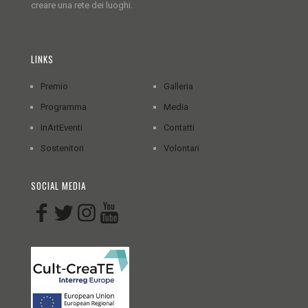
creare una rete dei luoghi.
LINKS
Premio
Galleria
Programma
Media
InArtEventi
Contatti
Sostenitori
Volontari
SOCIAL MEDIA