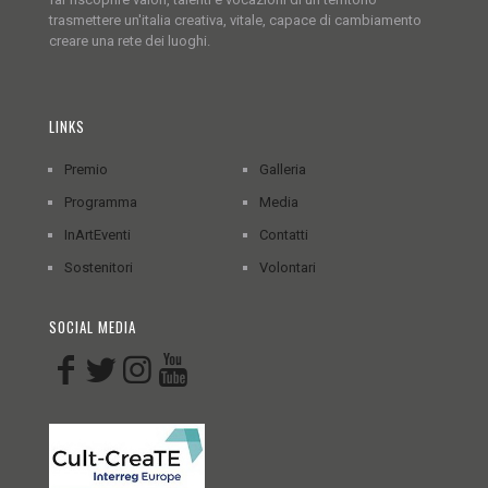
trasmettere un'italia creativa, vitale, capace di cambiamento
creare una rete dei luoghi.
LINKS
Premio
Galleria
Programma
Media
InArtEventi
Contatti
Sostenitori
Volontari
SOCIAL MEDIA