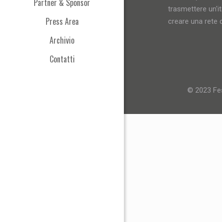
Partner & Sponsor
trasmettere un'i
Press Area
creare una rete d
Archivio
Contatti
© 2023 Fes