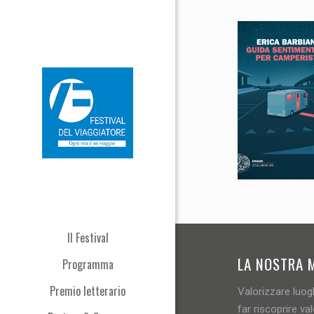
Il Festival
LA NOSTRA 
Programma
Premio letterario
Valorizzare luogh
far riscoprire val