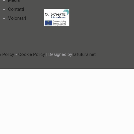
Media
Contatti
Volontari
y Policy
-
Cookie Policy
| Designed by
lafutura.net