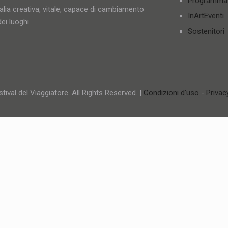
Programma
talia creativa, vitale, capace di cambiamento
InArtEventi
ei luoghi.
Sostenitori
tival del Viaggiatore. All Rights Reserved. |
Condizioni d'uso
-
Privac