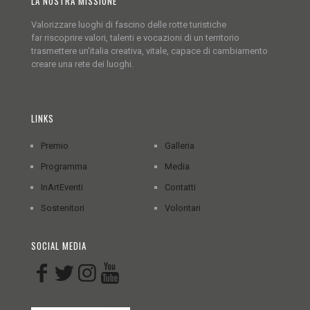
LA NOSTRA MISSIONE
Valorizzare luoghi di fascino delle rotte turistiche
far riscoprire valori, talenti e vocazioni di un territorio
trasmettere un'italia creativa, vitale, capace di cambiamento
creare una rete dei luoghi.
LINKS
Premio
Galleria
Programma
Media
InArtEventi
Contatti
Sostenitori
Volontari
SOCIAL MEDIA