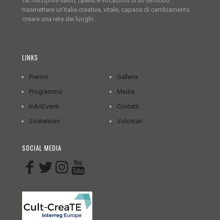
far riscoprire valori, talenti e vocazioni di un territorio
trasmettere un'italia creativa, vitale, capace di cambiamento
creare una rete dei luoghi.
LINKS
Premio
Galleria
Programma
Media
InArtEventi
Contatti
Sostenitori
Volontari
SOCIAL MEDIA