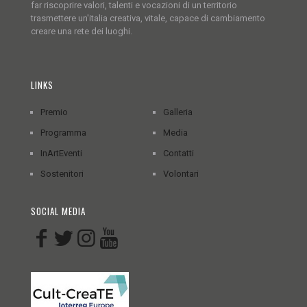
far riscoprire valori, talenti e vocazioni di un territorio
trasmettere un'italia creativa, vitale, capace di cambiamento
creare una rete dei luoghi.
LINKS
Premio
Galleria
Programma
Media
InArtEventi
Contatti
Sostenitori
Volontari
SOCIAL MEDIA