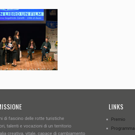
MISSIONE
LINKS
i di fascino delle rotte turistiche
Premio
ori, talenti e vocazioni di un territorio
Programma
talia creativa, vitale, capace di cambiamento