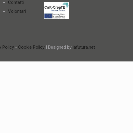
Contatti
Volontari
y Policy
-
Cookie Policy
| Designed by
lafutura.net