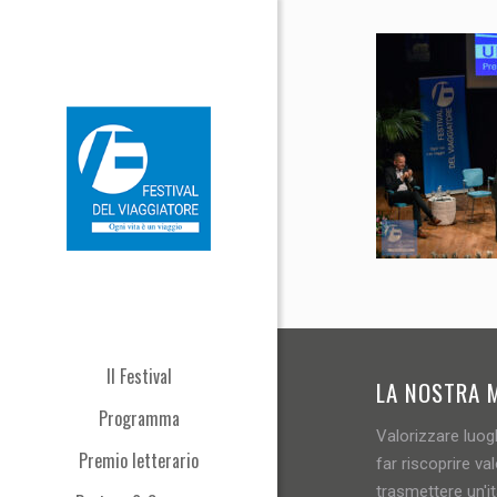
Il Festival
LA NOSTRA 
Programma
Valorizzare luogh
Premio letterario
far riscoprire val
trasmettere un'i