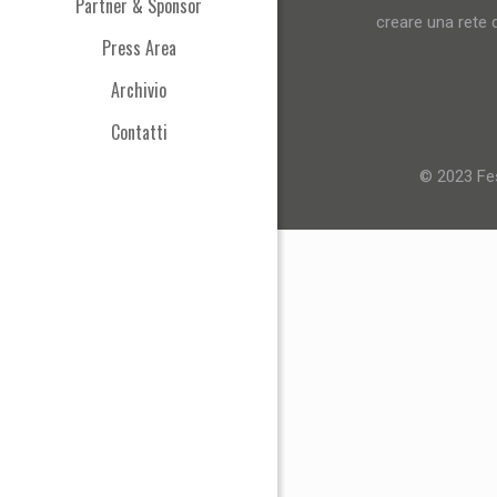
Partner & Sponsor
creare una rete d
Press Area
Archivio
Contatti
© 2023 Fes