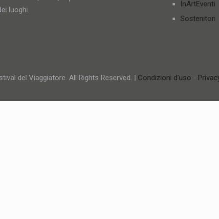
InArtEventi
ei luoghi.
Sostenitori
tival del Viaggiatore. All Rights Reserved. |
Condizioni d'uso
-
Privac