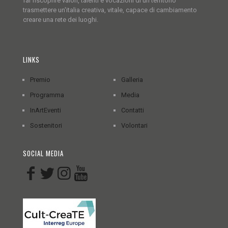
far riscoprire valori, talenti e vocazioni di un territorio
trasmettere un'italia creativa, vitale, capace di cambiamento
creare una rete dei luoghi.
LINKS
Premio
Galleria
Programma
Media
InArtEventi
Contatti
Sostenitori
Volontari
SOCIAL MEDIA