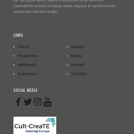
far riscoprire valori, talenti e vocazioni di un territorio
trasmettere un'italia creativa, vitale, capace di cambiamento
creare una rete dei luoghi.
LINKS
Premio
Galleria
Programma
Media
InArtEventi
Contatti
Sostenitori
Volontari
SOCIAL MEDIA