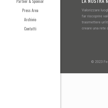
LA NOSTRA 
Partner & Sponsor
Press Area
Valorizzare luogh
far riscoprire val
Archivio
trasmettere un'i
Contatti
creare una rete d
© 2023 Fes