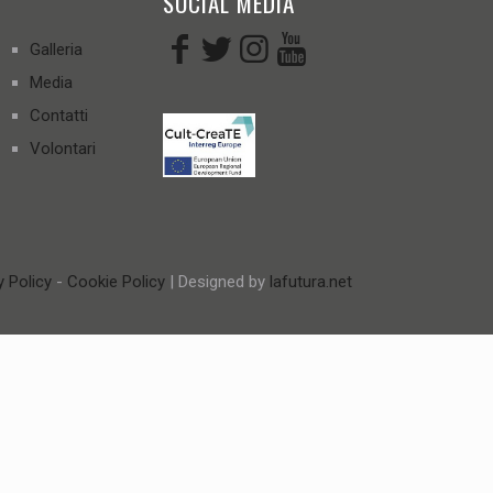
SOCIAL MEDIA
Galleria
Media
Contatti
Volontari
y Policy
-
Cookie Policy
| Designed by
lafutura.net