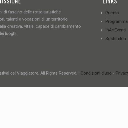
MISSIONE
LINKS
i di fascino delle rotte turistiche
Premio
ori, talenti e vocazioni di un territorio
Programma
talia creativa, vitale, capace di cambiamento
InArtEventi
ei luoghi.
Sostenitori
tival del Viaggiatore. All Rights Reserved. |
Condizioni d'uso
-
Privac