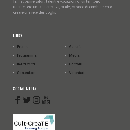
far riscoprire valori, talenti e vocazioni di un territorio
trasmettere un'italia creativa, vitale, capace di cambiamento
creare una rete dei luoghi.
LINKS
Premio
Galleria
Programma
Media
InArtEventi
Contatti
Sostenitori
Volontari
SOCIAL MEDIA